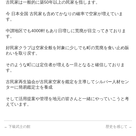
古民家は一般的に築50年以上の民家を指します。
今 日本全国 古民家も含めてかなりの確率で空家が増えていま
す。
中讃地区でも4000軒もあり日増しに荒廃が目立ってきておりま
す。
好民家クラブは空家全般を対象に少しでも町の荒廃を食い止め賑
わいを取り戻す。
そのような町には定住者が増える一旦となると確信しておりま
す。
古民家再生協会が古民家空家を鑑定を主導してシルバー人材セン
ターに簡易鑑定士を養成
そして活用提案や管理を地元の皆さんと一緒にやっていこうと考
えています。
←
下級武士の館
歴史を感じて
→