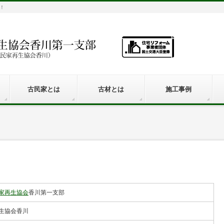
！
古民家とは
古材とは
施工事例
家再生協会
⾹川第⼀⽀部
生協会香川