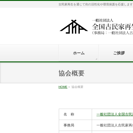
古民家再生を通じて街の活性化や環境保護を応援します
ホーム
ご挨拶
協会概要
HOME
»
協会概要
名 称
一般社団法人全国古民
事務局
一般社団法人古民家再