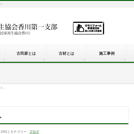
！
古民家とは
古材とは
施工事例
した。
。
月24日
カテゴリー :
ブログ